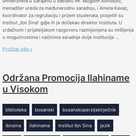
univerziteta u Sarajevu u sastavu mr. Mugdim Alihodžić,
menadžer ureda za međunarodnu saradnju, i Amela Kavaz,
koordinator za regrutaciju i prijem studenata, posjetili su
Institut „Ibn Sina“ gdje ih je dočekao direktor Instituta. U
srdačnom i prijateljskom razgovoru razmijenjena su mišljenja
o mogućnostima i načinima saradnje dvije institucije …
Pročitaj više »
Održana Promocija Ilahiname
u Visokom
biblioteka
,
bosanski
,
bosanskoperzijskirječnik
,
ibnsina
,
Ilahinama
,
Institut Ibn Sina
,
jezik
,