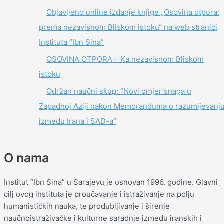
Objavljeno online izdanje knjige „Osovina otpora:
prema nezavisnom Bliskom istoku“ na web stranici
Instituta “Ibn Sina”
OSOVINA OTPORA – Ka nezavisnom Bliskom
istoku
Održan naučni skup: “Novi omjer snaga u
Zapadnoj Aziji nakon Memoranduma o razumijevanj
između Irana i SAD-a”
O nama
Institut “Ibn Sina” u Sarajevu je osnovan 1996. godine. Glavni
cilj ovog instituta je proučavanje i istraživanje na polju
humanističkih nauka, te produbljivanje i širenje
naučnoistraživačke i kulturne saradnje između iranskih i