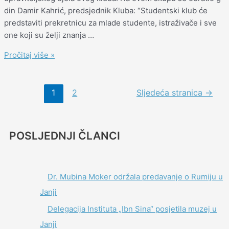
din Damir Kahrić, predsjednik Kluba: “Studentski klub će
predstaviti prekretnicu za mlade studente, istraživače i sve
one koji su želji znanja …
Pročitaj više »
1
2
Sljedeća stranica
→
POSLJEDNJI ČLANCI
Dr. Mubina Moker održala predavanje o Rumiju u
Janji
Delegacija Instituta „Ibn Sina“ posjetila muzej u
Janji