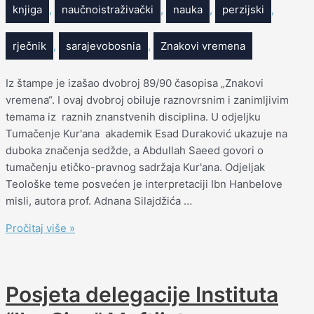
knjiga
,
naučnoistraživački
,
nauka
,
perzijski
,
rječnik
,
sarajevobosnia
,
Znakovi vremena
Iz štampe je izašao dvobroj 89/90 časopisa „Znakovi
vremena“. I ovaj dvobroj obiluje raznovrsnim i zanimljivim
temama iz raznih znanstvenih disciplina. U odjeljku
Tumačenje Kur'ana akademik Esad Duraković ukazuje na
duboka značenja sedžde, a Abdullah Saeed govori o
tumačenju etičko-pravnog sadržaja Kur'ana. Odjeljak
Teološke teme posvećen je interpretaciji Ibn Hanbelove
misli, autora prof. Adnana Silajdžića …
Pročitaj više »
Posjeta delegacije Instituta