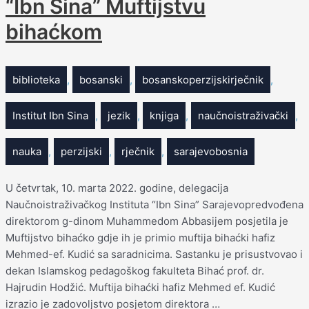
“Ibn Sina” Muftijstvu
bihaćkom
biblioteka
,
bosanski
,
bosanskoperzijskirječnik
,
Institut Ibn Sina
,
jezik
,
knjiga
,
naučnoistraživački
,
nauka
,
perzijski
,
rječnik
,
sarajevobosnia
U četvrtak, 10. marta 2022. godine, delegacija
Naučnoistraživačkog Instituta “Ibn Sina” Sarajevopredvođena
direktorom g-dinom Muhammedom Abbasijem posjetila je
Muftijstvo bihaćko gdje ih je primio muftija bihaćki hafiz
Mehmed-ef. Kudić sa saradnicima. Sastanku je prisustvovao i
dekan Islamskog pedagoškog fakulteta Bihać prof. dr.
Hajrudin Hodžić. Muftija bihaćki hafiz Mehmed ef. Kudić
izrazio je zadovoljstvo posjetom direktora …