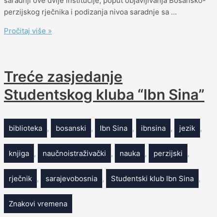
saradnji ove dvije institucije, poput objavljivanja Bosansko-
perzijskog rječnika i podizanja nivoa saradnje sa …
Pročitaj više »
Treće zasjedanje
Studentskog kluba “Ibn Sina”
biblioteka
,
bosanski
,
Ibn Sina
,
ibnsina
,
jezik
,
knjiga
,
naučnoistraživački
,
nauka
,
perzijski
,
rječnik
,
sarajevobosnia
,
Studentski klub Ibn Sina
,
Znakovi vremena