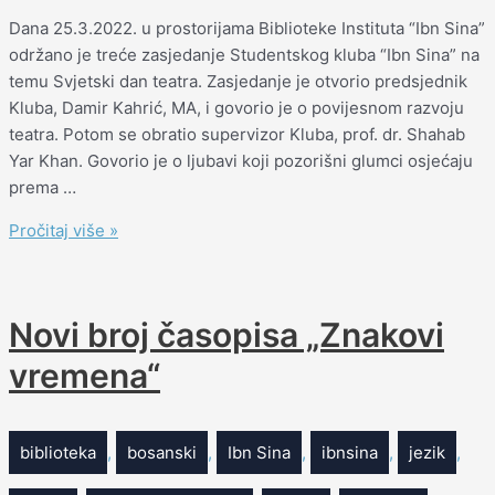
Dana 25.3.2022. u prostorijama Biblioteke Instituta “Ibn Sina”
održano je treće zasjedanje Studentskog kluba “Ibn Sina” na
temu Svjetski dan teatra. Zasjedanje je otvorio predsjednik
Kluba, Damir Kahrić, MA, i govorio je o povijesnom razvoju
teatra. Potom se obratio supervizor Kluba, prof. dr. Shahab
Yar Khan. Govorio je o ljubavi koji pozorišni glumci osjećaju
prema …
Pročitaj više »
Novi broj časopisa „Znakovi
vremena“
biblioteka
,
bosanski
,
Ibn Sina
,
ibnsina
,
jezik
,