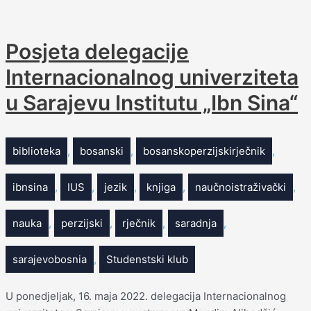
Posjeta delegacije
Internacionalnog univerziteta
u Sarajevu Institutu „Ibn Sina“
biblioteka
,
bosanski
,
bosanskoperzijskirječnik
,
ibnsina
,
IUS
,
jezik
,
knjiga
,
naučnoistraživački
,
nauka
,
perzijski
,
rječnik
,
saradnja
,
sarajevobosnia
,
Studenstski klub
U ponedjeljak, 16. maja 2022. delegacija Internacionalnog