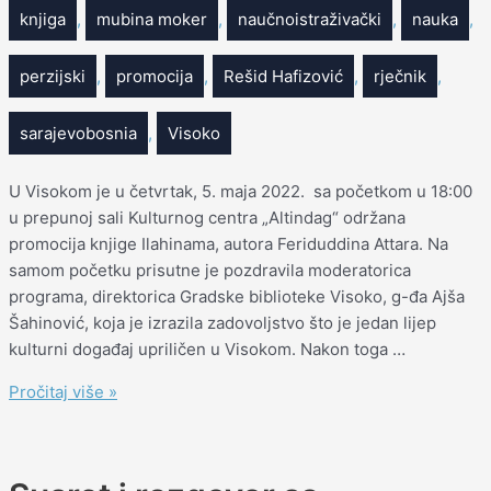
knjiga
,
mubina moker
,
naučnoistraživački
,
nauka
,
perzijski
,
promocija
,
Rešid Hafizović
,
rječnik
,
sarajevobosnia
,
Visoko
U Visokom je u četvrtak, 5. maja 2022. sa početkom u 18:00
u prepunoj sali Kulturnog centra „Altindag“ održana
promocija knjige Ilahinama, autora Feriduddina Attara. Na
samom početku prisutne je pozdravila moderatorica
programa, direktorica Gradske biblioteke Visoko, g-đa Ajša
Šahinović, koja je izrazila zadovoljstvo što je jedan lijep
kulturni događaj upriličen u Visokom. Nakon toga …
Pročitaj više »