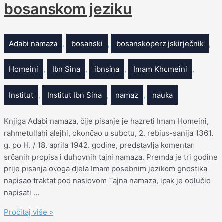
bosanskom jeziku
Adabi namaza
,
bosanski
,
bosanskoperzijskirječnik
,
Homeini
,
Ibn Sina
,
ibnsina
,
Imam Khomeini
,
Institut
,
Institut Ibn Sina
,
namaz
,
nauka
Knjiga Adabi namaza, čije pisanje je hazreti Imam Homeini,
rahmetullahi alejhi, okončao u subotu, 2. rebius-sanija 1361.
g. po H. / 18. aprila 1942. godine, predstavlja komentar
srčanih propisa i duhovnih tajni namaza. Premda je tri godine
prije pisanja ovoga djela Imam posebnim jezikom gnostika
napisao traktat pod naslovom Tajna namaza, ipak je odlučio
napisati …
Pročitaj više »