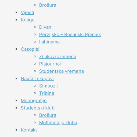
Brošura
Vijesti
Knjige
Divan
Perzijsko – Bosanski Rječnik
Ilahinama
Časopisi
Znakovi vremena
Pisjournal
Studentska vremena
Naučni skupovi
Simpozij
Tribine
Monografije
Studentski klub
Brošura
Multimedija kluba
Kontakt