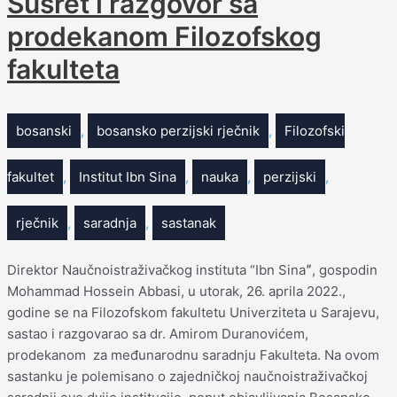
Susret i razgovor sa
prodekanom Filozofskog
fakulteta
bosanski
,
bosansko perzijski rječnik
,
Filozofski
fakultet
,
Institut Ibn Sina
,
nauka
,
perzijski
,
rječnik
,
saradnja
,
sastanak
Direktor Naučnoistraživačkog instituta “Ibn Sinaˮ, gospodin
Mohammad Hossein Abbasi, u utorak, 26. aprila 2022.,
godine se na Filozofskom fakultetu Univerziteta u Sarajevu,
sastao i razgovarao sa dr. Amirom Duranovićem,
prodekanom za međunarodnu saradnju Fakulteta. Na ovom
sastanku je polemisano o zajedničkoj naučnoistraživačkoj