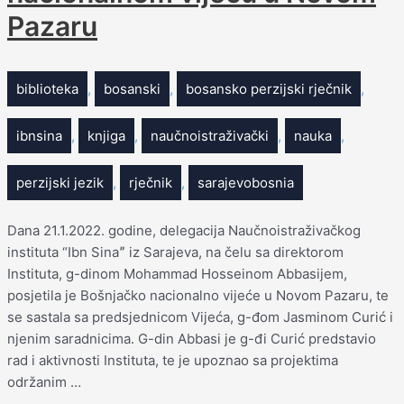
Pazaru
biblioteka
,
bosanski
,
bosansko perzijski rječnik
,
ibnsina
,
knjiga
,
naučnoistraživački
,
nauka
,
perzijski jezik
,
rječnik
,
sarajevobosnia
Dana 21.1.2022. godine, delegacija Naučnoistraživačkog
instituta “Ibn Sinaˮ iz Sarajeva, na čelu sa direktorom
Instituta, g-dinom Mohammad Hosseinom Abbasijem,
posjetila je Bošnjačko nacionalno vijeće u Novom Pazaru, te
se sastala sa predsjednicom Vijeća, g-đom Jasminom Curić i
njenim saradnicima. G-din Abbasi je g-đi Curić predstavio
rad i aktivnosti Instituta, te je upoznao sa projektima
održanim …