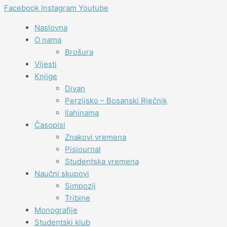
Facebook
Instagram
Youtube
Naslovna
O nama
Brošura
Vijesti
Knjige
Divan
Perzijsko – Bosanski Rječnik
Ilahinama
Časopisi
Znakovi vremena
Pisjournal
Studentska vremena
Naučni skupovi
Simpozij
Tribine
Monografije
Studentski klub