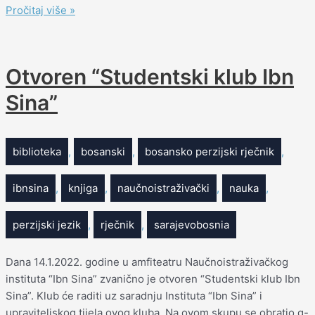
Pročitaj više »
Otvoren “Studentski klub Ibn
Sina”
biblioteka
,
bosanski
,
bosansko perzijski rječnik
,
ibnsina
,
knjiga
,
naučnoistraživački
,
nauka
,
perzijski jezik
,
rječnik
,
sarajevobosnia
Dana 14.1.2022. godine u amfiteatru Naučnoistraživačkog
instituta “Ibn Sina” zvanično je otvoren “Studentski klub Ibn
Sina”. Klub će raditi uz saradnju Instituta “Ibn Sina” i
upraviteljskog tijela ovog kluba. Na ovom skupu se obratio g-