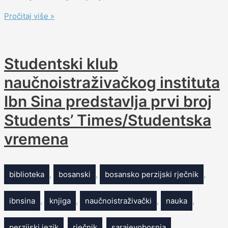
Pročitaj više »
Studentski klub
naučnoistraživačkog instituta
Ibn Sina predstavlja prvi broj
Students’ Times/Studentska
vremena
biblioteka
,
bosanski
,
bosansko perzijski rječnik
,
ibnsina
,
knjiga
,
naučnoistraživački
,
nauka
,
perzijski jezik
,
rječnik
,
sarajevobosnia