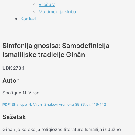
Brošura
Multimedija kluba
Kontakt
Simfonija gnosisa: Samodefinicija
ismailijske tradicije Ginān
UDK 273.1
Autor
Shafique N. Virani
PDF:
Shafique_N._Virani_Znakovi vremena_85_86, str. 119-142
Sažetak
Ginān je kolekcija religiozne literature Ismailija iz Južne