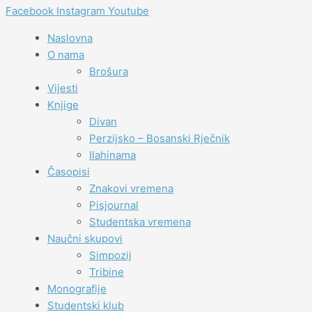
Facebook
Instagram
Youtube
Naslovna
O nama
Brošura
Vijesti
Knjige
Divan
Perzijsko – Bosanski Rječnik
Ilahinama
Časopisi
Znakovi vremena
Pisjournal
Studentska vremena
Naučni skupovi
Simpozij
Tribine
Monografije
Studentski klub