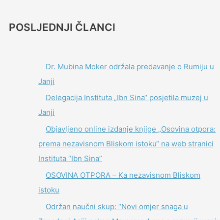
POSLJEDNJI ČLANCI
Dr. Mubina Moker održala predavanje o Rumiju u
Janji
Delegacija Instituta „Ibn Sina“ posjetila muzej u
Janji
Objavljeno online izdanje knjige „Osovina otpora:
prema nezavisnom Bliskom istoku“ na web stranici
Instituta “Ibn Sina”
OSOVINA OTPORA – Ka nezavisnom Bliskom
istoku
Održan naučni skup: “Novi omjer snaga u