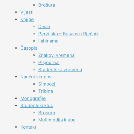
Brošura
Vijesti
Knjige
Divan
Perzijsko – Bosanski Rječnik
Ilahinama
Časopisi
Znakovi vremena
Pisjournal
Studentska vremena
Naučni skupovi
Simpozij
Tribine
Monografije
Studentski klub
Brošura
Multimedija kluba
Kontakt