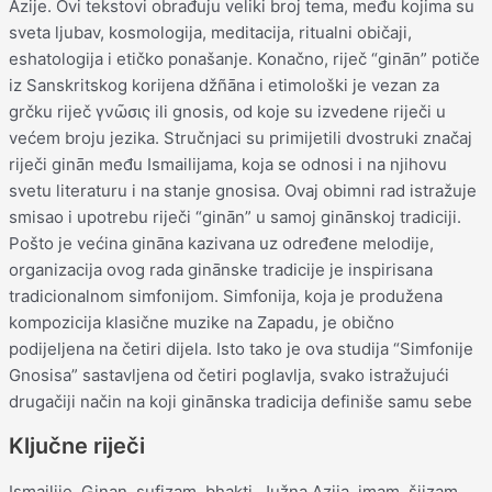
Azije. Ovi tekstovi obrađuju veliki broj tema, među kojima su
sveta ljubav, kosmologija, meditacija, ritualni običaji,
eshatologija i etičko ponašanje. Konačno, riječ “ginān” potiče
iz Sanskritskog korijena džñāna i etimološki je vezan za
grčku riječ γνῶσις ili gnosis, od koje su izvedene riječi u
većem broju jezika. Stručnjaci su primijetili dvostruki značaj
riječi ginān među Ismailijama, koja se odnosi i na njihovu
svetu literaturu i na stanje gnosisa. Ovaj obimni rad istražuje
smisao i upotrebu riječi “ginān” u samoj ginānskoj tradiciji.
Pošto je većina gināna kazivana uz određene melodije,
organizacija ovog rada ginānske tradicije je inspirisana
tradicionalnom simfonijom. Simfonija, koja je produžena
kompozicija klasične muzike na Zapadu, je obično
podijeljena na četiri dijela. Isto tako je ova studija “Simfonije
Gnosisa” sastavljena od četiri poglavlja, svako istražujući
drugačiji način na koji ginānska tradicija definiše samu sebe
Ključne riječi
Ismailije, Ginan, sufizam, bhakti, Južna Azija, imam, šiizam,