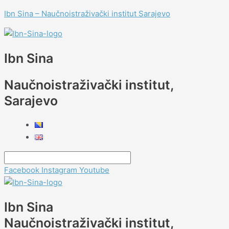
Skip
Menu
Menu
Menu
Menu
Menu
Navigacija
Type
Name*
Email*
Website
Menu
Menu
Ibn Sina – Naučnoistraživački institut Sarajevo
to
članaka
here..
content
Ibn Sina
Naučnoistraživački institut,
Sarajevo
Facebook
Instagram
Youtube
Ibn Sina
Naučnoistraživački institut,