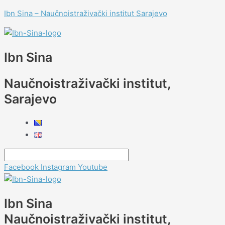
Skip
Menu
Menu
Menu
Menu
Menu
Menu
Menu
Ibn Sina – Naučnoistraživački institut Sarajevo
to
content
Ibn Sina
Naučnoistraživački institut,
Sarajevo
Facebook
Instagram
Youtube
Ibn Sina
Naučnoistraživački institut,