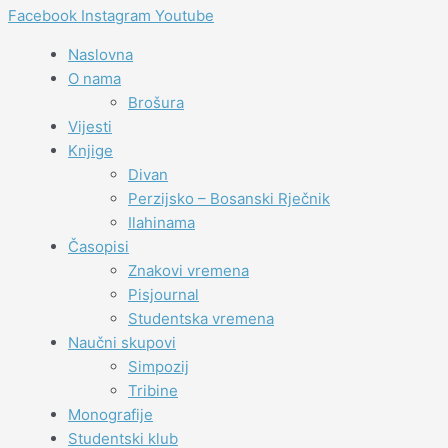
Facebook
Instagram
Youtube
Naslovna
O nama
Brošura
Vijesti
Knjige
Divan
Perzijsko – Bosanski Rječnik
Ilahinama
Časopisi
Znakovi vremena
Pisjournal
Studentska vremena
Naučni skupovi
Simpozij
Tribine
Monografije
Studentski klub