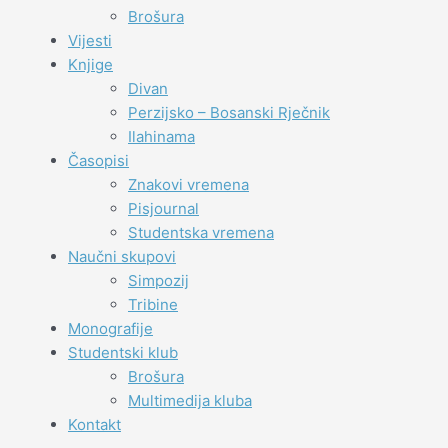
Brošura
Vijesti
Knjige
Divan
Perzijsko – Bosanski Rječnik
Ilahinama
Časopisi
Znakovi vremena
Pisjournal
Studentska vremena
Naučni skupovi
Simpozij
Tribine
Monografije
Studentski klub
Brošura
Multimedija kluba
Kontakt