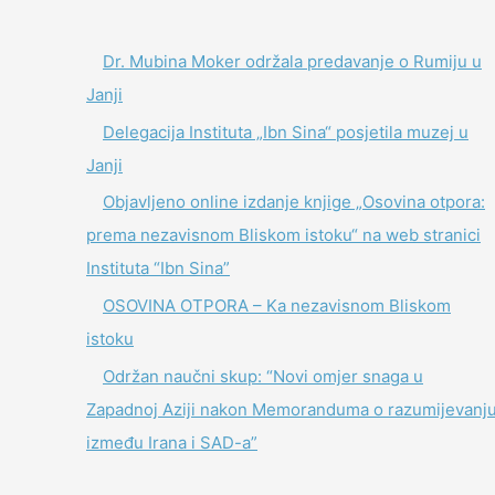
Dr. Mubina Moker održala predavanje o Rumiju u
Janji
Delegacija Instituta „Ibn Sina“ posjetila muzej u
Janji
Objavljeno online izdanje knjige „Osovina otpora:
prema nezavisnom Bliskom istoku“ na web stranici
Instituta “Ibn Sina”
OSOVINA OTPORA – Ka nezavisnom Bliskom
istoku
Održan naučni skup: “Novi omjer snaga u
Zapadnoj Aziji nakon Memoranduma o razumijevanj
između Irana i SAD-a”