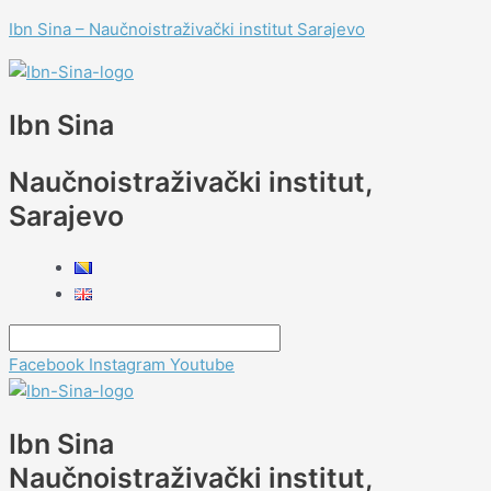
Skip
Menu
Menu
Menu
Menu
Menu
Navigacija
Type
Name*
Email*
Website
Menu
Menu
Ibn Sina – Naučnoistraživački institut Sarajevo
to
članaka
here..
content
Ibn Sina
Naučnoistraživački institut,
Sarajevo
Facebook
Instagram
Youtube
Ibn Sina
Naučnoistraživački institut,