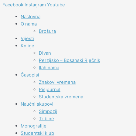
Facebook
Instagram
Youtube
Naslovna
O nama
Brošura
Vijesti
Knjige
Divan
Perzijsko – Bosanski Rječnik
Ilahinama
Časopisi
Znakovi vremena
Pisjournal
Studentska vremena
Naučni skupovi
Simpozij
Tribine
Monografije
Studentski klub