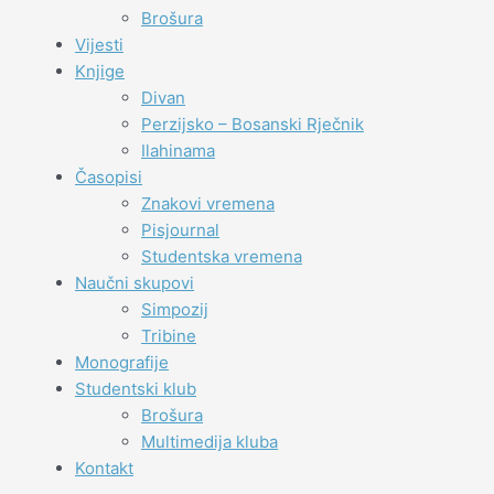
Brošura
Vijesti
Knjige
Divan
Perzijsko – Bosanski Rječnik
Ilahinama
Časopisi
Znakovi vremena
Pisjournal
Studentska vremena
Naučni skupovi
Simpozij
Tribine
Monografije
Studentski klub
Brošura
Multimedija kluba
Kontakt