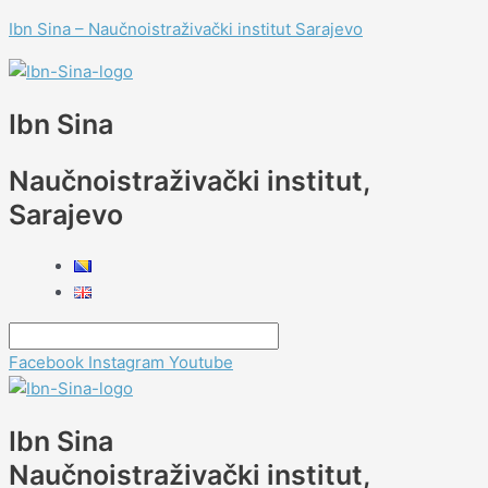
Skip
Menu
Menu
Menu
Menu
Menu
Navigacija
Type
Name*
Email*
Website
Menu
Menu
Ibn Sina – Naučnoistraživački institut Sarajevo
to
članaka
here..
content
Ibn Sina
Naučnoistraživački institut,
Sarajevo
Facebook
Instagram
Youtube
Ibn Sina
Naučnoistraživački institut,