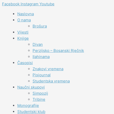
Facebook
Instagram
Youtube
Naslovna
O nama
Brošura
Vijesti
Knjige
Divan
Perzijsko – Bosanski Rječnik
Ilahinama
Časopisi
Znakovi vremena
Pisjournal
Studentska vremena
Naučni skupovi
Simpozij
Tribine
Monografije
Studentski klub