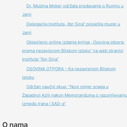
Dr. Mubina Moker održala predavanje o Rumiju u
Janji
Delegacija Instituta „Ibn Sina“ posjetila muzej u
Janji
Objavljeno online izdanje knjige „Osovina otpora:
prema nezavisnom Bliskom istoku“ na web stranici
Instituta “Ibn Sina”
OSOVINA OTPORA – Ka nezavisnom Bliskom
istoku
Održan naučni skup: “Novi omjer snaga u
Zapadnoj Aziji nakon Memoranduma o razumijevanj
između Irana i SAD-a”
O nama