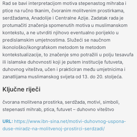
Rad se bavi interpretacijom motiva stepenastog mihraba i
ptice na ručno tkanim, čvoranim molitvenim prostirkama,
serdžadama, Anadolije i Centralne Azije. Zadatak rada je
protumačiti značenja spomenutih motiva u muslimanskom
kontekstu, a ne utvrditi njihovo eventualno porijeklo u
predislamskim umjetnostima. Služeći se naučnom
ikonološko/ikongrafskom metodom te metodom
kontekstualizacije, to značenje smo potražili u polju tesavufa
ili islamske duhovnosti koji je putem institucije futuveta,
duhovnog viteštva, učen i prakticiran među umjetnicima i
zanatlijama muslimanskog svijeta od 13. do 20. stoljeća.
Ključne riječi
čvorana molitvena prostirka, serdžada, motivi, simboli,
stepenasti mihrab, ptica, futuvet – duhovno viteštvo
URL:
https://www.ibn-sina.net/motivi-duhovnog-uspona-
duse-miradz-na-molitvenoj-prostirci-serdzadi/