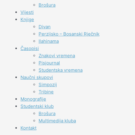
Brošura
Vijesti
Knjige
Divan
Perzijsko – Bosanski Rječnik
Ilahinama
Časopisi
Znakovi vremena
Pisjournal
Studentska vremena
Naučni skupovi
Simpozij
Tribine
Monografije
Studentski klub
Brošura
Multimedija kluba
Kontakt