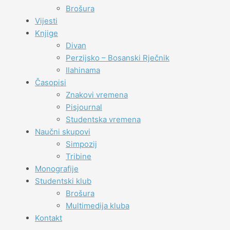
Brošura
Vijesti
Knjige
Divan
Perzijsko – Bosanski Rječnik
Ilahinama
Časopisi
Znakovi vremena
Pisjournal
Studentska vremena
Naučni skupovi
Simpozij
Tribine
Monografije
Studentski klub
Brošura
Multimedija kluba
Kontakt