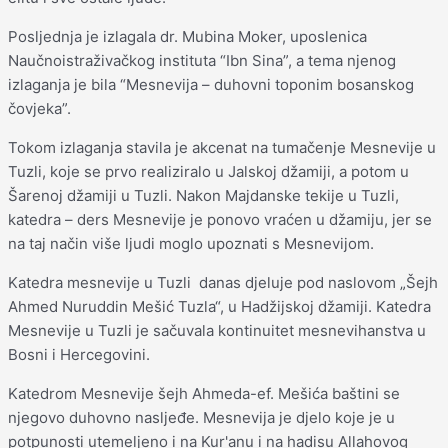
Posljednja je izlagala dr. Mubina Moker, uposlenica
Naučnoistraživačkog instituta “Ibn Sina”, a tema njenog
izlaganja je bila “Mesnevija – duhovni toponim bosanskog
čovjeka”.
Tokom izlaganja stavila je akcenat na tumačenje Mesnevije u
Tuzli, koje se prvo realiziralo u Jalskoj džamiji, a potom u
Šarenoj džamiji u Tuzli. Nakon Majdanske tekije u Tuzli,
katedra – ders Mesnevije je ponovo vraćen u džamiju, jer se
na taj način više ljudi moglo upoznati s Mesnevijom.
Katedra mesnevije u Tuzli danas djeluje pod naslovom „Šejh
Ahmed Nuruddin Mešić Tuzla“, u Hadžijskoj džamiji. Katedra
Mesnevije u Tuzli je sačuvala kontinuitet mesnevihanstva u
Bosni i Hercegovini.
Katedrom Mesnevije šejh Ahmeda-ef. Mešića baštini se
njegovo duhovno nasljeđe. Mesnevija je djelo koje je u
potpunosti utemeljeno i na Kur'anu i na hadisu Allahovog