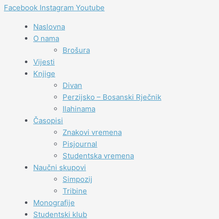
Facebook
Instagram
Youtube
Naslovna
O nama
Brošura
Vijesti
Knjige
Divan
Perzijsko – Bosanski Rječnik
Ilahinama
Časopisi
Znakovi vremena
Pisjournal
Studentska vremena
Naučni skupovi
Simpozij
Tribine
Monografije
Studentski klub