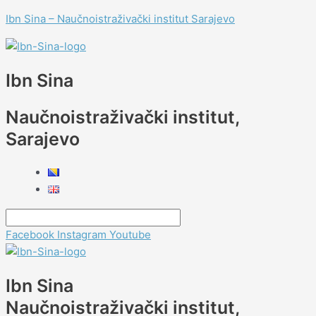
Skip
Menu
Menu
Menu
Menu
Menu
Navigacija
Type
Name*
Email*
Website
Menu
Menu
Ibn Sina – Naučnoistraživački institut Sarajevo
to
članaka
here..
content
Ibn Sina
Naučnoistraživački institut,
Sarajevo
Facebook
Instagram
Youtube
Ibn Sina
Naučnoistraživački institut,