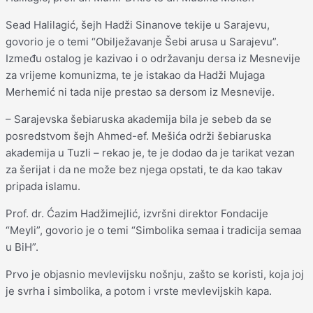
Sead Halilagić, šejh Hadži Sinanove tekije u Sarajevu,
govorio je o temi “Obilježavanje Šebi arusa u Sarajevu”.
Između ostalog je kazivao i o održavanju dersa iz Mesnevije
za vrijeme komunizma, te je istakao da Hadži Mujaga
Merhemić ni tada nije prestao sa dersom iz Mesnevije.
– Sarajevska šebiaruska akademija bila je sebeb da se
posredstvom šejh Ahmed-ef. Mešića održi šebiaruska
akademija u Tuzli – rekao je, te je dodao da je tarikat vezan
za šerijat i da ne može bez njega opstati, te da kao takav
pripada islamu.
Prof. dr. Ćazim Hadžimejlić, izvršni direktor Fondacije
“Meyli”, govorio je o temi “Simbolika semaa i tradicija semaa
u BiH”.
Prvo je objasnio mevlevijsku nošnju, zašto se koristi, koja joj
je svrha i simbolika, a potom i vrste mevlevijskih kapa.