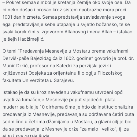
– Pokret semaa simbol je kretanja Zemlje oko svoje ose. Da
bi neko došao i prošao kroz sistem naobrazbe mora proći
1001 dan hizmeta. Semaa predstavlja savladavanje svoga
ega, predstavljanje sebe utapanje u svjetlo božansko, te se
svaki korak čini s izgovorom Allahovog imena Allah – istakao
je šejh Hadžimejlić.
O temi “Predavanja Mesnevije u Mostaru prema vakufnami
Derviš-paše Bajezidagića iz 1602. godine” govorio je prof. dr.
Munir Drkić, profesor na Katedri za perzijski jezik i
književnost Odsjeka za orijentalnu filologiju Filozofskog
fakulteta Univerziteta u Sarajevu.
Istakao je da su kroz navedenu vakufnamu utvrđeni opći
uvjeti za tumačenje Mesnevije poput sljedećih: plata
muderrisa bila je 10 dirhema čime je htio da institucionalizira
predavanja iz Mesnevije, predavanja su održavana četiri puta
sedmično u četrima džamijama u Mostaru, a glavni cilj je bio
da se predavanja iz Mesnevije drže “za malo i veliko”, tj. za
elitu i sve ostale ljude.