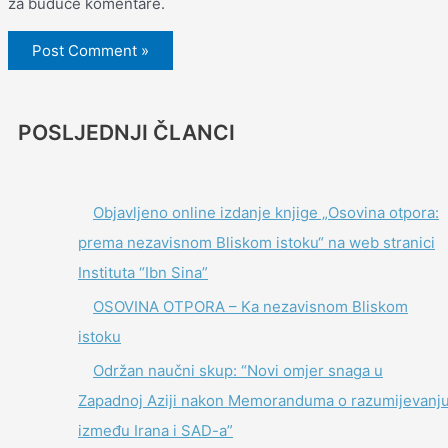
za buduće komentare.
POSLJEDNJI ČLANCI
Objavljeno online izdanje knjige „Osovina otpora:
prema nezavisnom Bliskom istoku“ na web stranici
Instituta “Ibn Sina”
OSOVINA OTPORA – Ka nezavisnom Bliskom
istoku
Održan naučni skup: “Novi omjer snaga u
Zapadnoj Aziji nakon Memoranduma o razumijevanj
između Irana i SAD-a”