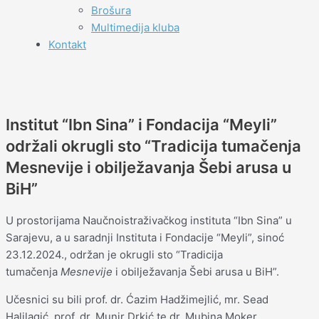
Brošura
Multimedija kluba
Kontakt
Institut “Ibn Sina” i Fondacija “Meyli”
održali okrugli sto “Tradicija tumačenja
Mesnevije i obilježavanja Šebi arusa u
BiH”
U prostorijama Naučnoistraživačkog instituta “Ibn Sina” u
Sarajevu, a u saradnji Instituta i Fondacije “Meyli”, sinoć
23.12.2024., održan je okrugli sto “Tradicija
tumačenja
Mesnevije
i obilježavanja Šebi arusa u BiH”.
Učesnici su bili prof. dr. Ćazim Hadžimejlić, mr. Sead
Halilagić, prof. dr. Munir Drkić te dr. Mubina Moker.